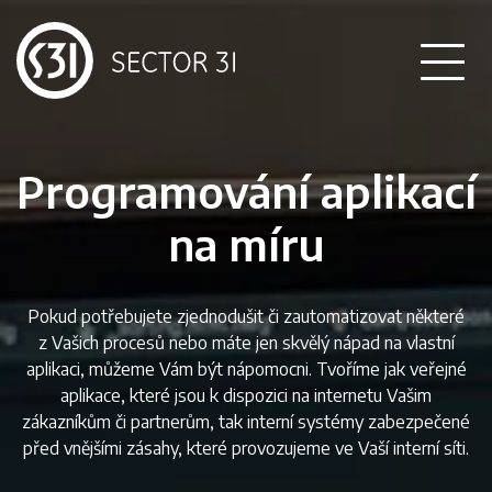
Co děláme
Programování aplikací
Ukázky naší práce
na míru
Jak pracujeme
Pokud potřebujete zjednodušit či zautomatizovat některé
z Vašich procesů nebo máte jen skvělý nápad na vlastní
Kontakt
aplikaci, můžeme Vám být nápomocni. Tvoříme jak veřejné
aplikace, které jsou k dispozici na internetu Vašim
zákazníkům či partnerům, tak interní systémy zabezpečené
před vnějšími zásahy, které provozujeme ve Vaší interní síti.