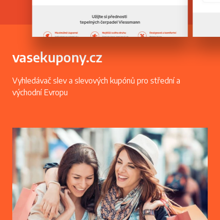
vasekupony.cz
Vyhledávač slev a slevových kupónů pro střední a
východní Evropu