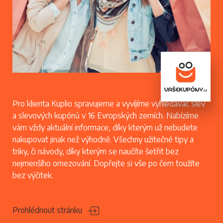
Pro klienta Kuplio spravujeme a vyvíjíme vyhledávač slev
a slevových kupónů v 16 Evropských zemích. Nabízíme
vám vždy aktuální informace, díky kterým už nebudete
nakupovat jinak než výhodně. Všechny užitečné tipy a
triky, či návody, díky kterým se naučíte šetřit bez
nejmenšího omezování. Dopřejte si vše po čem toužíte
bez výčitek.
Prohlédnout stránku