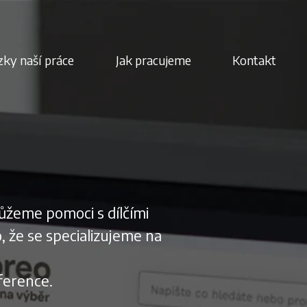
ky naší práce
Jak pracujeme
Kontakt
ůžeme pomoci s dílčími
, že se specializujeme na
ference.