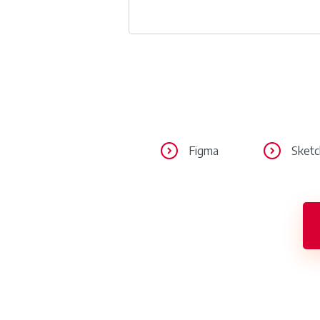
Figma
Sketc