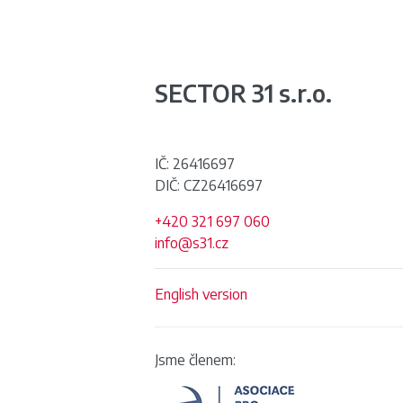
SECTOR 31 s.r.o.
IČ: 26416697
DIČ: CZ26416697
+420 321 697 060
info@s31.cz
English version
Jsme členem: