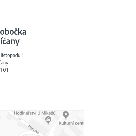
obočka
íčany
. listopadu 1
čany
1 01