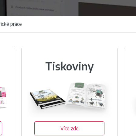
fické práce
Tiskoviny
Více zde