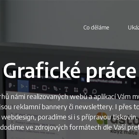
Co děláme
Ukáz
Grafické práce
hů námi realizovaných webů a aplikací Vám m
jsou reklamní bannery či newslettery. I přes to
webdesign, poradíme si i s přípravou tiskovin.
 dodáme ve zdrojových formátech dle Vaší pre