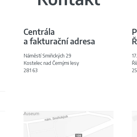
Centrála
P
a fakturační adresa
Ř
Náměstí Smiřických 29
17
Kostelec nad Černými lesy
Ří
281 63
25